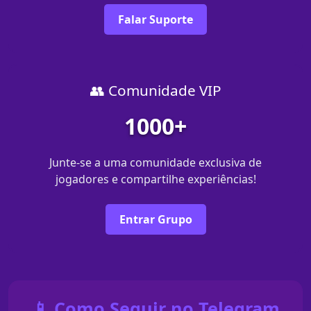
Falar Suporte
👥 Comunidade VIP
1000+
Junte-se a uma comunidade exclusiva de
jogadores e compartilhe experiências!
Entrar Grupo
📱 Como Seguir no Telegram