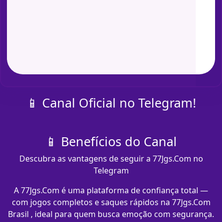
📱 Canal Oficial no Telegram!
📱 Benefícios do Canal
Descubra as vantagens de seguir a 77Jgs.Com no
Telegram
A 77Jgs.Com é uma plataforma de confiança total —
com jogos completos e saques rápidos na 77Jgs.Com
Brasil , ideal para quem busca emoção com segurança.