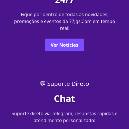
Fique por dentro de todas as novidades,
promoções e eventos da 77Jgs.Com em tempo
real!
Ver Notícias
💬 Suporte Direto
Chat
Suporte direto via Telegram, respostas rápidas e
atendimento personalizado!