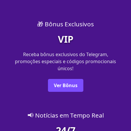
🎁 Bônus Exclusivos
VIP
Receba bônus exclusivos do Telegram,
promoções especiais e códigos promocionais
únicos!
Ver Bônus
📢 Notícias em Tempo Real
24/7