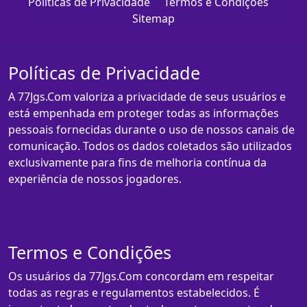
Políticas de Privacidade
Termos e Condições
Sitemap
Políticas de Privacidade
A 77Jgs.Com valoriza a privacidade de seus usuários e
está empenhada em proteger todas as informações
pessoais fornecidas durante o uso de nossos canais de
comunicação. Todos os dados coletados são utilizados
exclusivamente para fins de melhoria contínua da
experiência de nossos jogadores.
Termos e Condições
Os usuários da 77Jgs.Com concordam em respeitar
todas as regras e regulamentos estabelecidos. É