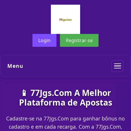
Login
Registrar-se
Menu
📱 77Jgs.Com A Melhor
Plataforma de Apostas
Cadastre-se na 77Jgs.Com para ganhar bônus no
cadastro e em cada recarga. Com a 77Jgs.Com,