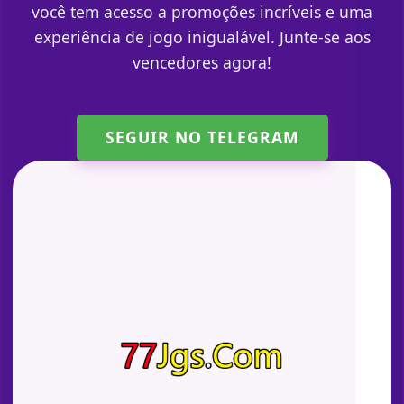
você tem acesso a promoções incríveis e uma
experiência de jogo inigualável. Junte-se aos
vencedores agora!
SEGUIR NO TELEGRAM