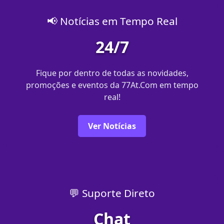
📢 Notícias em Tempo Real
24/7
Fique por dentro de todas as novidades,
promoções e eventos da 77At.Com em tempo
real!
Ver Notícias
💬 Suporte Direto
Chat