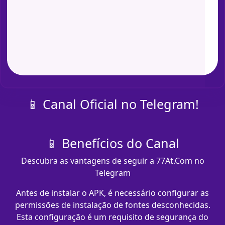
📱 Canal Oficial no Telegram!
📱 Benefícios do Canal
Descubra as vantagens de seguir a 77At.Com no
Telegram
Antes de instalar o APK, é necessário configurar as
permissões de instalação de fontes desconhecidas.
Esta configuração é um requisito de segurança do