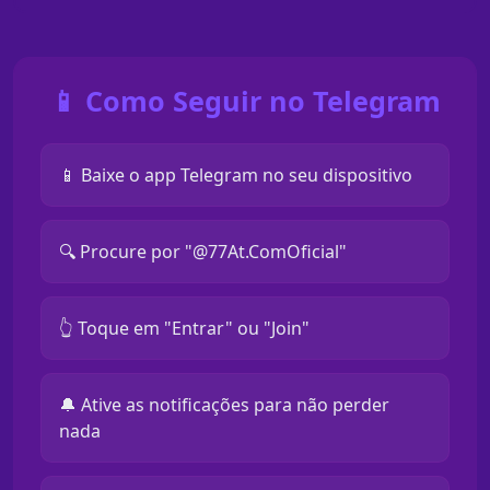
📱 Como Seguir no Telegram
📱 Baixe o app Telegram no seu dispositivo
🔍 Procure por "@77At.ComOficial"
👆 Toque em "Entrar" ou "Join"
🔔 Ative as notificações para não perder
nada