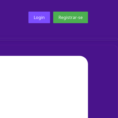
Login
Registrar-se