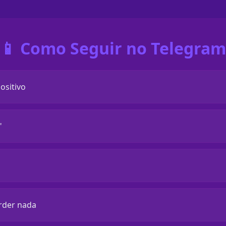
📱 Como Seguir no Telegram
ositivo
"
erder nada