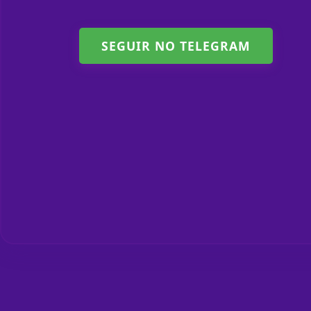
SEGUIR NO TELEGRAM