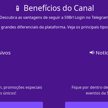
📱 Benefícios do Canal
Descubra as vantagens de seguir a 59Brl Login no Telegra
grandes diferenciais da plataforma. Veja os principais tipo
sivos
📢 Notí
m, promoções especiais
Fique por dentro d
s únicos!
eventos da 